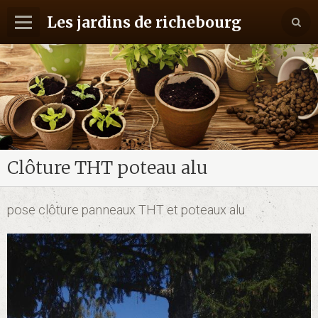
Les jardins de richebourg
Accueil
Album
Contact
Clôture THT poteau alu
pose clôture panneaux THT et poteaux alu