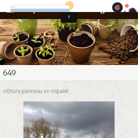
Les jardins de richebourg
Accueil
Album
Contact
649
clôture panneau en espalié..